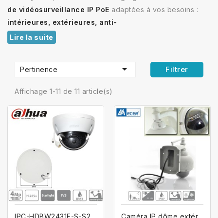
de vidéosurveillance IP PoE
adaptées à vos besoins :
intérieures, extérieures, anti-
Lire la suite

Filtrer
Pertinence
Affichage 1-11 de 11 article(s)
IPC-HDBW2431E-S-S2 DAHUA Caméra dôme...
Caméra IP dôme extérieure motorisée...