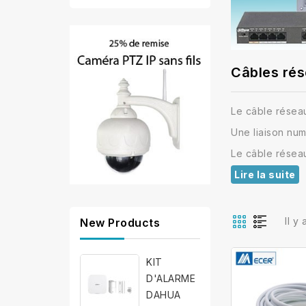
Câbles ré
Le câble réseau
Une liaison nu
Le câble résea
Lire la suite
Il y
New Products
KIT
D'ALARME
DAHUA