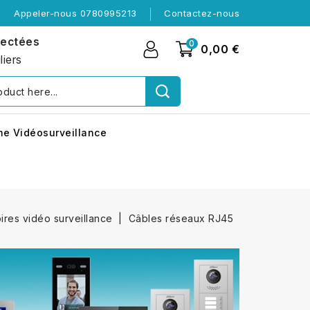
Appeler-nous 0780995213
Contactez-nous
nectées
0
0,00 €
liers
me Vidéosurveillance
ires vidéo surveillance
Câbles réseaux RJ45