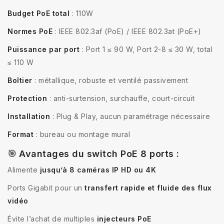
Budget PoE total
: 110W
Normes PoE
: IEEE 802.3af (PoE) / IEEE 802.3at (PoE+)
Puissance par port
: Port 1 ≤ 90 W, Port 2-8 ≤ 30 W, total
≤ 110 W
Boîtier
: métallique, robuste et ventilé passivement
Protection
: anti-surtension, surchauffe, court-circuit
Installation
: Plug & Play, aucun paramétrage nécessaire
Format
: bureau ou montage mural
🎯
Avantages du switch PoE 8 ports :
Alimente
jusqu’à 8 caméras IP HD ou 4K
Ports Gigabit pour un
transfert rapide et fluide des flux
vidéo
Évite l’achat de multiples
injecteurs PoE