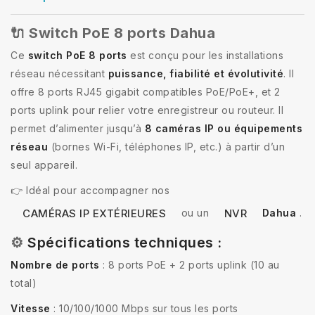
🔌 Switch PoE 8 ports Dahua
Ce
switch PoE 8 ports
est conçu pour les installations
réseau nécessitant
puissance, fiabilité et évolutivité
. Il
offre 8 ports RJ45 gigabit compatibles PoE/PoE+, et 2
ports uplink pour relier votre enregistreur ou routeur. Il
permet d’alimenter jusqu’à
8 caméras IP ou équipements
réseau
(bornes Wi-Fi, téléphones IP, etc.) à partir d’un
seul appareil.
👉 Idéal pour accompagner nos
ou un
Dahua
.
CAMÉRAS IP EXTÉRIEURES
NVR
⚙️
Spécifications techniques :
Nombre de ports
: 8 ports PoE + 2 ports uplink (10 au
total)
Vitesse
: 10/100/1000 Mbps sur tous les ports