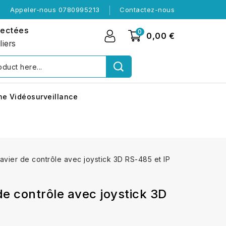
Appeler-nous 0780995213
Contactez-nous
nectées
0
0,00 €
liers
me Vidéosurveillance
vier de contrôle avec joystick 3D RS-485 et IP
e contrôle avec joystick 3D