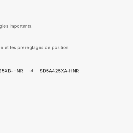
gles importants.
e et les préréglages de position.
et
25XB-HNR
SD5A425XA-HNR