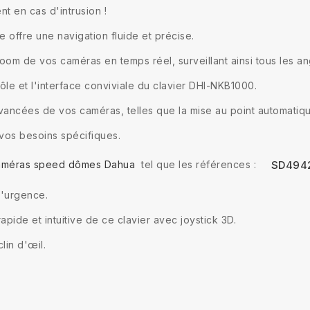
nt en cas d'intrusion !
ire offre une navigation fluide et précise.
e zoom de vos caméras en temps réel, surveillant ainsi tous les an
le et l'interface conviviale du clavier DHI-NKB1000.
avancées de vos caméras, telles que la mise au point automatiqu
 vos besoins spécifiques.
caméras speed dômes Dahua
tel que les références :
SD494
'urgence.
pide et intuitive de ce clavier avec joystick 3D.
lin d'œil.