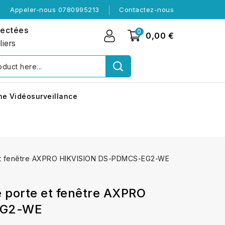
Appeler-nous 0780995213
Contactez-nous
nectées
0
0,00 €
liers
me Vidéosurveillance
 et fenêtre AXPRO HIKVISION DS-PDMCS-EG2-WE
e porte et fenêtre AXPRO
EG2-WE