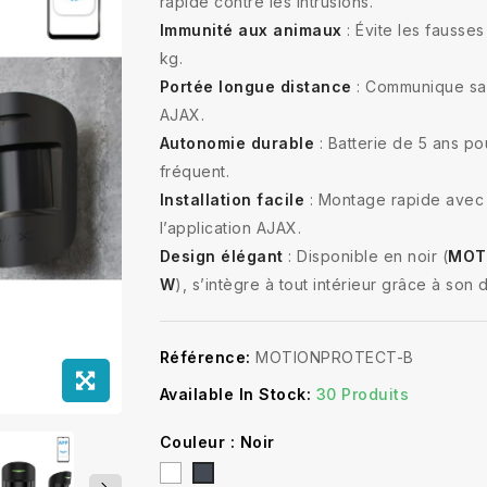
rapide contre les intrusions.
Immunité aux animaux
: Évite les fausse
kg.
Portée longue distance
: Communique sans
AJAX.
Autonomie durable
: Batterie de 5 ans po
fréquent.
Installation facile
: Montage rapide avec
l’application AJAX.
Design élégant
: Disponible en noir (
MOT
W
), s’intègre à tout intérieur grâce à son
Référence:
MOTIONPROTECT-B
Available In Stock:
30 Produits
Couleur : Noir
Blanc
Noir