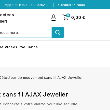
Appeler-nous 0780995213
Contactez-nous
nectées
0
0,00 €
liers
me Vidéosurveillance
Détecteur de mouvement sans fil AJAX Jeweller
sans fil AJAX Jeweller
se connecte à votre alarme pour une sécurité