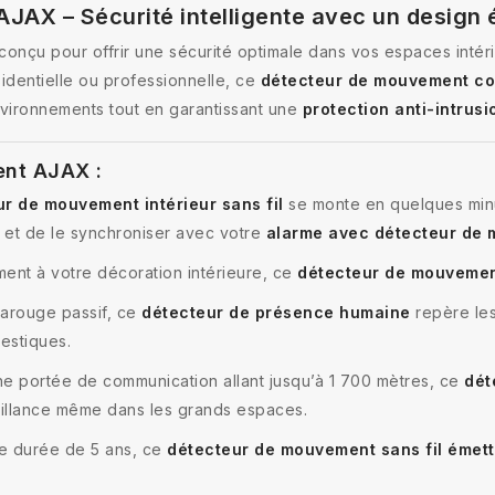
JAX – Sécurité intelligente avec un design 
conçu pour offrir une sécurité optimale dans vos espaces intér
identielle ou professionnelle, ce
détecteur de mouvement c
nvironnements tout en garantissant une
protection anti-intrusi
ent AJAX :
r de mouvement intérieur sans fil
se monte en quelques min
ur et de le synchroniser avec votre
alarme avec détecteur de
ment à votre décoration intérieure, ce
détecteur de mouveme
rarouge passif, ce
détecteur de présence humaine
repère les
estiques.
ne portée de communication allant jusqu’à 1 700 mètres, ce
dét
eillance même dans les grands espaces.
ue durée de 5 ans, ce
détecteur de mouvement sans fil émet