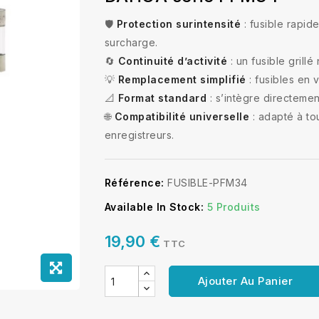
🛡️
Protection surintensité
: fusible rapi
surcharge.
🔄
Continuité d’activité
: un fusible grillé
💡
Remplacement simplifié
: fusibles en 
📐
Format standard
: s’intègre directemen
🌐
Compatibilité universelle
: adapté à to
enregistreurs.
Référence:
FUSIBLE-PFM34
Available In Stock:
5 Produits
19,90 €
TTC
Ajouter Au Panier