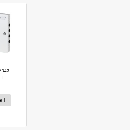
M343-
t...
ail