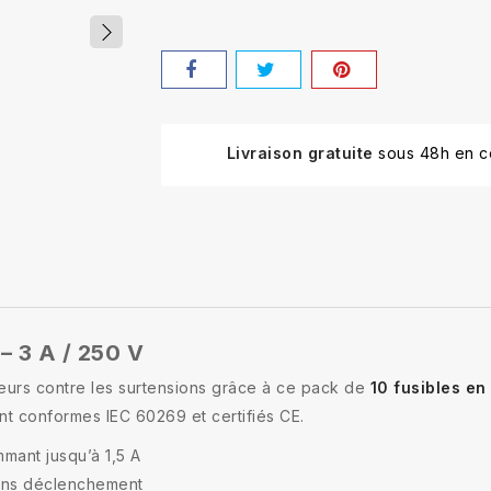
Livraison gratuite
sous 48h en co
– 3 A / 250 V
eurs contre les surtensions grâce à ce pack de
10 fusibles en
ont conformes IEC 60269 et certifiés CE.
mant jusqu’à 1,5 A
sans déclenchement