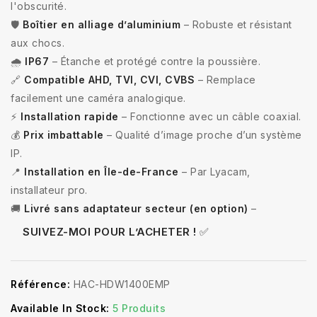
l'obscurité.
🛡️
Boîtier en alliage d’aluminium
– Robuste et résistant
aux chocs.
🌧️
IP67
– Étanche et protégé contre la poussière.
🔗
Compatible AHD, TVI, CVI, CVBS
– Remplace
facilement une caméra analogique.
⚡
Installation rapide
– Fonctionne avec un câble coaxial.
💰
Prix imbattable
– Qualité d’image proche d’un système
IP.
📍
Installation en Île-de-France
– Par Lyacam,
installateur pro.
🚚
Livré sans adaptateur secteur (en option)
–
SUIVEZ-MOI POUR L’ACHETER !
✅
Référence:
HAC-HDW1400EMP
Available In Stock:
5 Produits