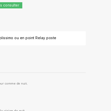
s consulter
lissimo ou en point Relay poste
 jour comme de nuit
.
a vision de nuit.