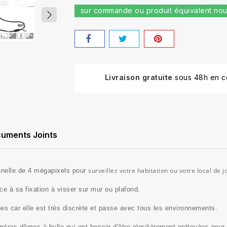
sur commande ou produit équivalent nou
Livraison gratuite
sous 48h en co
uments Joints
surveillez votre habitation ou votre local de
nnelle de 4 mégapixels
pour
âce à sa fixation à visser sur mur ou plafond.
ques
car elle est très discrète et passe avec tous les environnements.
éras dômes à bulle qui ont besoin d'être régulièrement nettoyées pour l