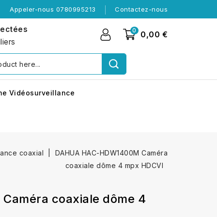
Appeler-nous 0780995213
Contactez-nous
nectées
0
0,00 €
liers
me Vidéosurveillance
lance coaxial
DAHUA HAC-HDW1400M Caméra
coaxiale dôme 4 mpx HDCVI
améra coaxiale dôme 4