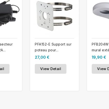
 secteur
PFA152-E Support sur
PFB204W 
A...
poteau pour...
mural exté
27,00 €
19,90 €
ail
View Detail
View D