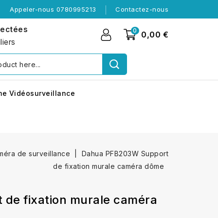
Appeler-nous 0780995213
Contactez-nous
nectées
0
0,00 €
liers
me Vidéosurveillance
améra de surveillance
Dahua PFB203W Support
de fixation murale caméra dôme
de fixation murale caméra