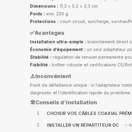
Dimensions :
11,3 × 5,2 × 3,3 cm
Poids :
env. 230 g
Protections :
court-circuit, surcharge, surchauff
✅Avantages
Installation ultra-simple :
branchement direct su
Économie d’équipement :
un seul adaptateur po
Stabilité :
régulation de tension permanente pou
Fiabilité :
boîtier robuste et certifications CE/Ro
⚠️Inconvénient
Point de défaillance unique : si l’adaptateur to
diagnostic et l’identification rapide du problème.
🛠️Conseils d’installation
CHOISIR VOS CÂBLES COAXIAL PRÉ
– o
INSTALLER UN RÉPARTITEUR DC