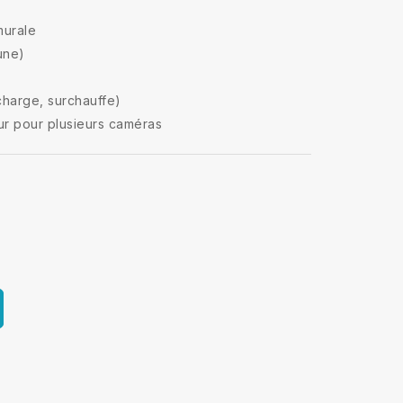
murale
une)
rcharge, surchauffe)
ur pour plusieurs caméras